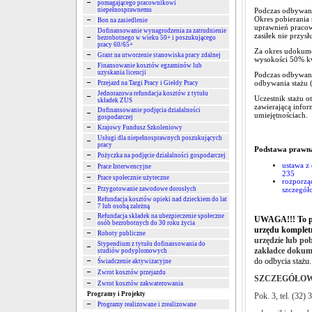
pomagającego pracownikowi
niepełnosprawnemu
Podczas odbywani
Okres pobierania
Bon na zasiedlenie
uprawnień pracow
Dofinansowanie wynagrodzenia za zatrudnienie
zasiłek nie przysł
bezrobotnego w wieku 50+ i poszukującego
pracy 60/65+
Za okres udokume
Grant na utworzenie stanowiska pracy zdalnej
wysokości 50% k
Finansowanie kosztów egzaminów lub
uzyskania licencji
Podczas odbywani
odbywania stażu (
Przejazd na Targi Pracy i Giełdy Pracy
Jednorazowa refundacja kosztów z tytułu
Uczestnik stażu o
składek ZUS
zawierającą infor
Dofinansowanie podjęcia działalności
umiejętnościach.
gospodarczej
Krajowy Fundusz Szkoleniowy
Usługi dla niepełnosprawnych poszukujących
pracy
Podstawa prawn
Pożyczka na podjęcie działalności gospodarczej
ustawa z 
Prace Interwencyjne
235
Prace społecznie użyteczne
rozporząd
Przygotowanie zawodowe dorosłych
szczegół
Refundacja kosztów opieki nad dzieckiem do lat
7 lub osobą zależną
Refundacja składek na ubezpieczenie społeczne
UWAGA!!!
To p
osób bezrobotnych do 30 roku życia
urzędu komplet
Roboty publiczne
urzędzie lub po
Stypendium z tytułu dofinansowania do
zakładce dokum
studiów podyplomowych
do odbycia stażu.
Świadczenie aktywizacyjne
Zwrot kosztów przejazdu
SZCZEGÓŁOW
Zwrot kosztów zakwaterowania
Programy i Projekty
Pok. 3, tel. (32) 
Programy realizowane i zrealizowane