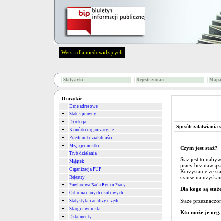
Wersja dla niedowidzących
Statystyki
Rejestr zmian
Mapa 
O urzędzie
Dane adresowe
Status prawny
Dyrekcja
Sposób załatwiania 
Komórki organizacyjne
Przedmiot działalności
Misja jednostki
Czym jest staż?
Tryb działania
Staż jest to naby
Majątek
pracy bez nawiąza
Organizacja PUP
Korzystanie ze s
szanse na uzyskan
Rejestry
Powiatowa Rada Rynku Pracy
Dla kogo są staż
Ochrona danych osobowych
Staże przeznaczon
Statystyki i analizy urzędu
Skargi i wnioski
Kto może je org
Dokumenty