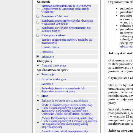
Organizatorem st
Ogłoszenia
Informacja o uruchomieniu w Powiatowym
pracodaw
Urzędzie Pracy w Chorzowie monitoringu
przedsię
wizyjnego.
podmiot e
Zamówienia Publiczne
o ekonom
Zamówienia publiczne o wartości równej lub
w art. 2 p
wyższej niż 130 000 zł
rolnicza 
Zamówienia o wartości netto mniejszej niż
pełnoletn
130.000 złotych
na teryto
Nabór pracowników
zakresie 
rybnej, 
Terminy odbioru oraz przelewy zasiłków dla
specjaln
bezrobotnych
ubezpiec
Obwieszczenia
Protokoły
Jak uzyskać staż
Informacje
O skierowanie na
Oferty pracy
znaleźć pracodawcę
Aktualne oferty pracy
zorganizowany i c
Sposób załatwiania spraw
posiadania odpow
Rejestracja
Czym jest staż z
Pożyczka edukacyjna
Szkolenia
Staż może być za
uprawnioną insty
Refundacja kosztów wyposażenia lub
doposażenia stanowisk pracy
potwierdzenia na
czeladniczym, uz
Staże
poświadczającego
Zgłoszenie wolnych miejsc zatrudnienia
pracy.
Środki z Państwowego Funuszu Rehabilitacji
Osób Niepełnosprawnych na podjęcie
Staż zakończony 
działalnosci gospodarczej, rolniczej albo
zaangażowania, za
wniesienie wkładu do spółdzielni socjalnej
i w terminie 12 m
Zwrot z Państwowego Funduszu Rehabilitacji
umiejętności, prz
Osób Niepełnosprawnych kosztów wyposażenia
zrealizowanego st
lub doposażenia stanowiska pracy osoby
niepełnosprawnej
Jakie są uprawni
Zwrot kosztów zatrudnienia pracownika