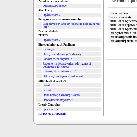
załączniki do pob
Poradnictwo zawodowe
Doradca Zawodowy
Klub Pracy
Ilość odwiedzin:
Ogólne zasady
Nazwa dokumentu:
Przygotowanie zawodowe dorosłych
Osoba, która wytworzy
Plan przygotowania zawodowego dorosłych rok
Osoba, która odpowiada
2017
Osoba, która wprowad
Zasiłki i dodatki
Data wytworzenia info
EURES
Data udostępnienia inf
Ogólne zasady
Data ostatniej aktualiz
Biuletyn Informacji Publicznej
Redakcja
Dostęp do Informacji Publicznej
Ponowne wykorzystanie
Raport o stanie zapewniania dostępności
podmiotu publicznego
Instrukcja korzystania z BIP
Deklaracja dostępności dokument
Informacje dodatkowe
Statut
Budżet
Dokumentacja przebiegu kontroli
Oświadczenia majątkowe
Urzędy Centralne
Spis adresów
Sprawy do załatwienia